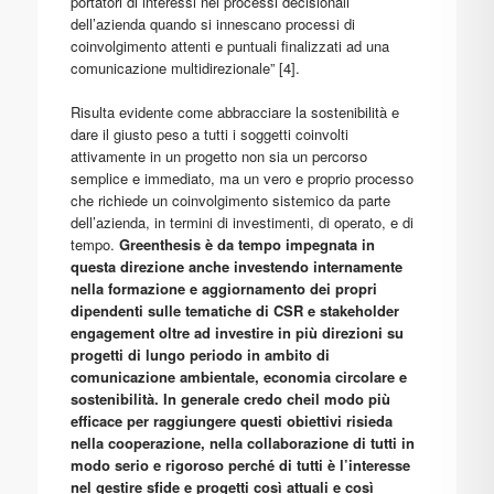
portatori di interessi nei processi decisionali
dell’azienda quando si innescano processi di
coinvolgimento attenti e puntuali finalizzati ad una
comunicazione multidirezionale” [4].
Risulta evidente come abbracciare la sostenibilità e
dare il giusto peso a tutti i soggetti coinvolti
attivamente in un progetto non sia un percorso
semplice e immediato, ma un vero e proprio processo
che richiede un coinvolgimento sistemico da parte
dell’azienda, in termini di investimenti, di operato, e di
tempo.
Greenthesis è da tempo impegnata in
questa direzione anche investendo internamente
nella formazione e aggiornamento dei propri
dipendenti sulle tematiche di CSR e stakeholder
engagement oltre ad investire in più direzioni su
progetti di lungo periodo in ambito di
comunicazione ambientale, economia circolare e
sostenibilità. In generale credo cheil modo più
efficace per raggiungere questi obiettivi risieda
nella cooperazione, nella collaborazione di tutti in
modo serio e rigoroso perché di tutti è l’interesse
nel gestire sfide e progetti così attuali e così