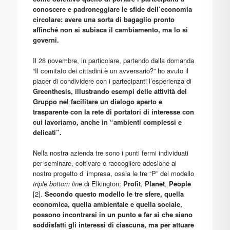
conoscere e padroneggiare le sfide dell’economia
circolare: avere una sorta di bagaglio pronto
affinché non si subisca il cambiamento, ma lo si
governi.
Il 28 novembre, in particolare, partendo dalla domanda
“Il comitato dei cittadini è un avversario?” ho avuto il
piacer di condividere con i partecipanti l’esperienza di
Greenthesis
, illustrando esempi delle attività del
Gruppo nel facilitare un dialogo aperto e
trasparente con la rete di portatori di interesse con
cui lavoriamo, anche in “ambienti complessi e
delicati”.
Nella nostra azienda tre sono i punti fermi individuati
per seminare, coltivare e raccogliere adesione al
nostro progetto d’ impresa, ossia le tre “P” del modello
triple bottom line
di Elkington:
Profit
,
Planet
,
People
[2].
Secondo questo modello le tre sfere, quella
economica, quella ambientale e quella sociale,
possono incontrarsi in un punto e far sì che siano
soddisfatti gli interessi di ciascuna, ma per attuare