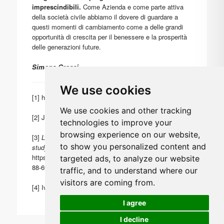
imprescindibili.
Come Azienda e come parte attiva
della società civile abbiamo il dovere di guardare a
questi momenti di cambiamento come a delle grandi
opportunità di crescita per il benessere e la prosperità
delle generazioni future.
Simona Grossi
We use cookies
[1]
https://www.cooperica.it/lavori/
We use cookies and other tracking
[2] J. Elkington, 1997.
technologies to improve your
browsing experience on our website,
[3]
L’azienda sostenibile: Trend, strumenti e case
to show you personalized content and
study
, a cura di Marco Fasan e Stefano Bianchi, p.82,
https://edizionicafoscari.unive.it/media/pdf/books/978-
targeted ads, to analyze our website
88-6969-202-4/978-88-6969-202-4_bRd7yhz.pdf
traffic, and to understand where our
visitors are coming from.
[4] Ivi, p.92
I agree
I decline